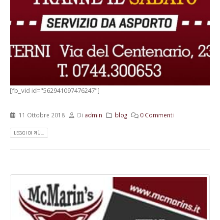
[fb_vid id="562941097476247"]
11 Ottobre 2018
Di
admin
blog
0 Commenti
LEGGI DI PIÙ...